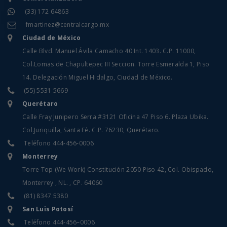
(33) 172 64863
fmartinez@centralcargo.mx
Ciudad de México
Calle Blvd. Manuel Ávila Camacho 40 Int. 1403. C.P. 11000,
Col.Lomas de Chapultepec III Seccion. Torre Esmeralda 1, Piso
14. Delegación Miguel Hidalgo, Ciudad de México.
(55) 5531 5669
Querétaro
Calle Fray Junipero Serra #3121 Oficina 47 Piso 6. Plaza Ubika.
Col.Juriquilla, Santa Fé. C.P. 76230, Querétaro.
Teléfono
444-456-0006
Monterrey
Torre Top (We Work) Constitución 2050 Piso 42, Col. Obispado,
Monterrey , NL. , CP. 64060
(81) 8347 5380
San Luis Potosí
Teléfono
444-456–0006