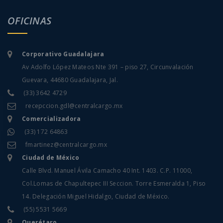
OFICINAS
Corporativo Guadalajara
Av Adolfo López Mateos Nte 391 – piso 27, Circunvalación
Guevara, 44680 Guadalajara, Jal.
(33) 3642 4729
recepccion.gdl@centralcargo.mx
Comercializadora
(33) 172 64863
fmartinez@centralcargo.mx
Ciudad de México
Calle Blvd. Manuel Ávila Camacho 40 Int. 1403. C.P. 11000,
Col.Lomas de Chapultepec III Seccion. Torre Esmeralda 1, Piso
14. Delegación Miguel Hidalgo, Ciudad de México.
(55) 5531 5669
Querétaro